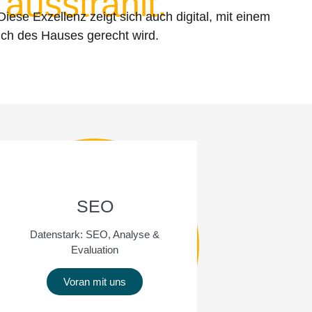
 ausstrahlt.
iese Exzellenz zeigt sich auch digital, mit einem
uch des Hauses gerecht wird.
SEO
Datenstark: SEO, Analyse &
Evaluation
Voran mit uns