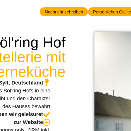
Nachricht schreiben
Persönlichen Call v
öl'ring Hof
ellerie mit
erneküche
Sylt, Deutschland
Söl’ring Hofs in eine
gibt und den Charakter
des Hauses bewahrt
ben wir geleisuret
zur Website
hungstools, CRM inkl.