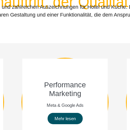
uftritt, der Qualität
n und zahlreichen Auszeichnungen für Hotel und Küche. D
aren Gestaltung und einer Funktionalität, die dem Anspr
Performance
Marketing
Meta & Google Ads
Mehr lesen