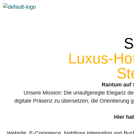
springen
S
Luxus-Hot
St
Rantum auf 
Unsere Mission: Die unaufgeregte Eleganz des 
digitale Präsenz zu übersetzen, die Orientierung 
Hier ha
Website, E-Commerce, Nahtlose Integration von Buc