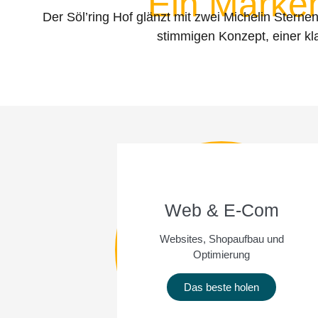
Ein Markena
Der Söl’ring Hof glänzt mit zwei Michelin Sterne
stimmigen Konzept, einer kl
Web & E-Com
Websites, Shopaufbau und
Optimierung
Das beste holen